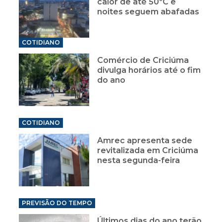
calor de até 50ºC e
noites seguem abafadas
COTIDIANO
Comércio de Criciúma
divulga horários até o fim
do ano
COTIDIANO
Amrec apresenta sede
revitalizada em Criciúma
nesta segunda-feira
PREVISÃO DO TEMPO
Últimos dias do ano terão