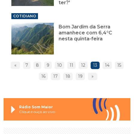
ter?'
COTIDIANO
Bom Jardim da Serra
amanhece com 6,4°C
nesta quinta-feira
«
7
8
9
10
11
12
13
14
15
16
17
18
19
»
Rádio Som Maior
Clique e ouça ao vivo