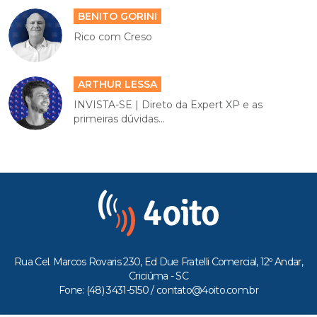
BENITO GORINI
Rico com Creso
ARTHUR LESSA
INVISTA-SE | Direto da Expert XP e as
primeiras dúvidas...
Rua Cel. Marcos Rovaris 230, Ed Due Fratelli Comercial, 12º Andar,
Criciúma - SC
Fone: (48) 3431-5150 /
contato@4oito.com.br