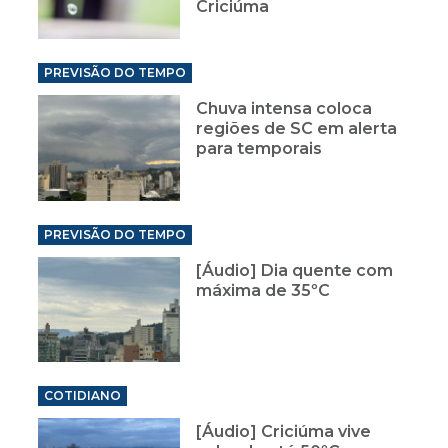
Criciúma
PREVISÃO DO TEMPO
Chuva intensa coloca
regiões de SC em alerta
para temporais
PREVISÃO DO TEMPO
[Áudio] Dia quente com
máxima de 35ºC
COTIDIANO
[Áudio] Criciúma vive