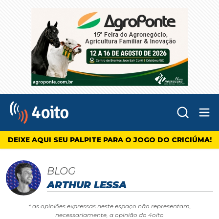
Abr
4oito
DEIXE AQUI SEU PALPITE PARA O JOGO DO CRICIÚMA!
BLOG
ARTHUR LESSA
* as opiniões expressas neste espaço não representam,
necessariamente, a opinião do 4oito