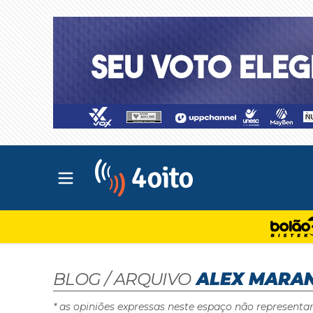
Abrir menu principal
4oito
BLOG / ARQUIVO
ALEX MARA
* as opiniões expressas neste espaço não representa