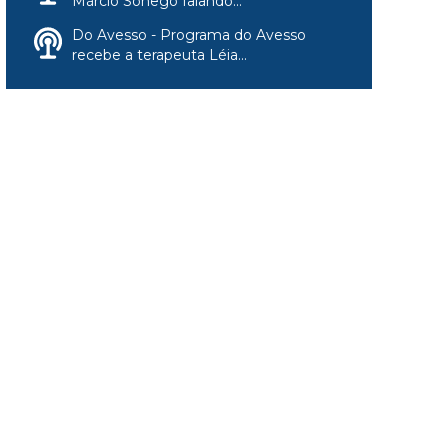
Márcio Sônego falando...
Do Avesso - Programa do Avesso
recebe a terapeuta Léia...