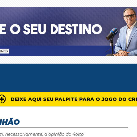
DEIXE AQUI SEU PALPITE PARA O JOGO DO CR
NHÃO
m, necessariamente, a opinião do 4oito