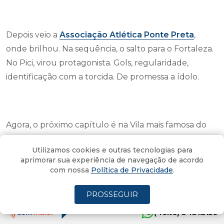
Depois veio a
Associação Atlética Ponte Preta
,
onde brilhou. Na sequência, o salto para o Fortaleza.
No Pici, virou protagonista. Gols, regularidade,
identificação com a torcida. De promessa a ídolo.
Agora, o próximo capítulo é na Vila mais famosa do
mundo, a Vila Belmiro, casa do time do Rei
Pelé
ao
Utilizamos cookies e outras tecnologias para
lado de Neymar.
aprimorar sua experiência de navegação de acordo
com nossa
Política de Privacidade
.
PROSSEGUIR
A história de Moisés é simples e poderosa: talento
(4oito) 3431.5150
ajuda, mas o que sustenta é trabalho duro, fé e