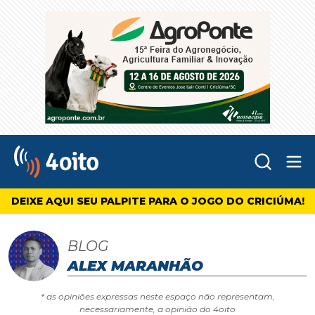
Abr
4oito
DEIXE AQUI SEU PALPITE PARA O JOGO DO CRICIÚMA!
BLOG
ALEX MARANHÃO
* as opiniões expressas neste espaço não representam,
necessariamente, a opinião do 4oito