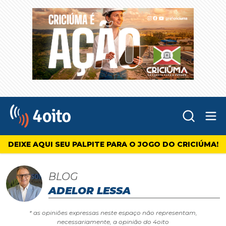
Abr
4oito
DEIXE AQUI SEU PALPITE PARA O JOGO DO CRICIÚMA!
BLOG
ADELOR LESSA
* as opiniões expressas neste espaço não representam,
necessariamente, a opinião do 4oito