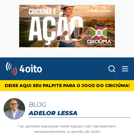
Abr
4oito
DEIXE AQUI SEU PALPITE PARA O JOGO DO CRICIÚMA!
BLOG
ADELOR LESSA
* as opiniões expressas neste espaço não representam,
necessariamente, a opinião do 4oito