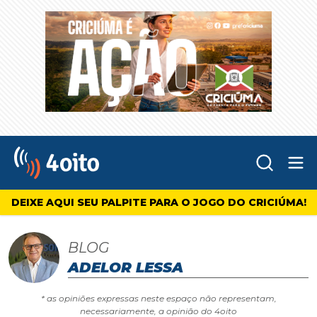
Abr
4oito
DEIXE AQUI SEU PALPITE PARA O JOGO DO CRICIÚMA!
BLOG
ADELOR LESSA
* as opiniões expressas neste espaço não representam,
necessariamente, a opinião do 4oito