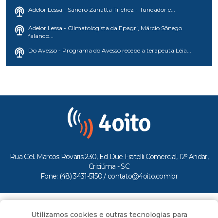
Adelor Lessa - Sandro Zanatta Trichez - fundador e...
Adelor Lessa - Climatologista da Epagri, Márcio Sônego
falando...
Do Avesso - Programa do Avesso recebe a terapeuta Léia...
Rua Cel. Marcos Rovaris 230, Ed Due Fratelli Comercial, 12º Andar,
Criciúma - SC
Fone: (48) 3431-5150 /
contato@4oito.com.br
Copyright © 2026.
Utilizamos cookies e outras tecnologias para
Todos os direitos reservados ao Portal 4oito