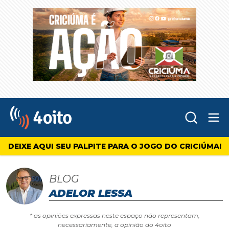
Abr
4oito
DEIXE AQUI SEU PALPITE PARA O JOGO DO CRICIÚMA!
BLOG
ADELOR LESSA
* as opiniões expressas neste espaço não representam,
necessariamente, a opinião do 4oito