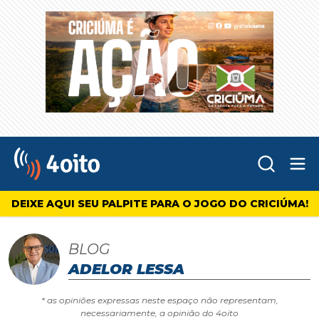
Abr
4oito
DEIXE AQUI SEU PALPITE PARA O JOGO DO CRICIÚMA!
BLOG
ADELOR LESSA
* as opiniões expressas neste espaço não representam,
necessariamente, a opinião do 4oito