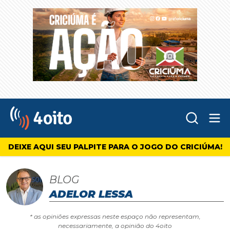
Abr
4oito
DEIXE AQUI SEU PALPITE PARA O JOGO DO CRICIÚMA!
BLOG
ADELOR LESSA
* as opiniões expressas neste espaço não representam,
necessariamente, a opinião do 4oito