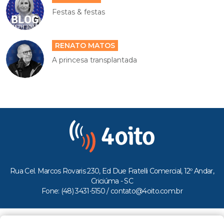
Festas & festas
RENATO MATOS
A princesa transplantada
Rua Cel. Marcos Rovaris 230, Ed Due Fratelli Comercial, 12º Andar,
Criciúma - SC
Fone: (48) 3431-5150 /
contato@4oito.com.br