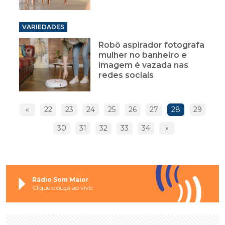
VARIEDADES
Robô aspirador fotografa
mulher no banheiro e
imagem é vazada nas
redes sociais
«
22
23
24
25
26
27
28
29
30
31
32
33
34
»
Rádio Som Maior
Clique e ouça ao vivo