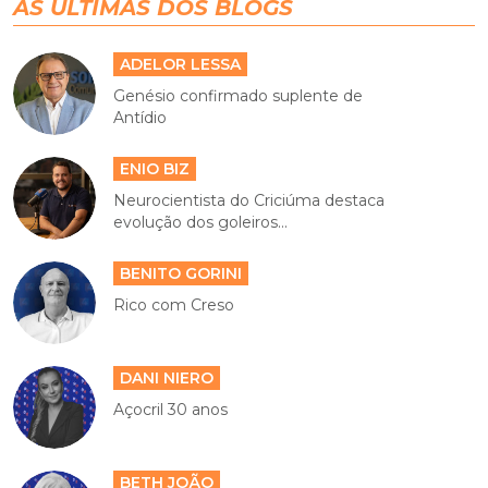
AS ÚLTIMAS DOS BLOGS
ADELOR LESSA
Genésio confirmado suplente de
Antídio
ENIO BIZ
Neurocientista do Criciúma destaca
evolução dos goleiros...
BENITO GORINI
Rico com Creso
DANI NIERO
Açocril 30 anos
BETH JOÃO