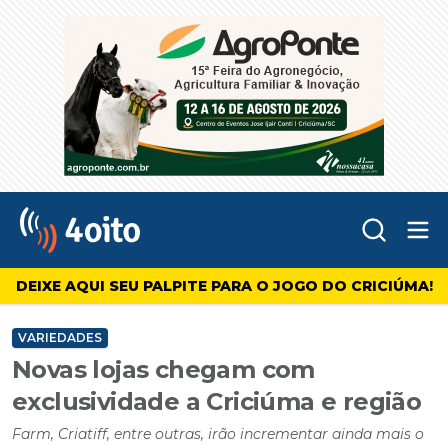
Abr
4oito
DEIXE AQUI SEU PALPITE PARA O JOGO DO CRICIÚMA!
VARIEDADES
Novas lojas chegam com
exclusividade a Criciúma e região
Farm, Criatiff, entre outras, irão incrementar ainda mais o