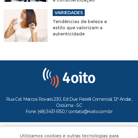
VARIEDADES
Tendências de beleza e
estilo que valorizam a
autenticidade
Rua Cel. Marcos Rovaris 230, Ed Due Fratelli Comercial, 12º Andar,
Criciúma - SC
Fone: (48) 3431-5150 /
contato@4oito.com.br
Copyright © 2026.
Utilizamos cookies e outras tecnologias para
Todos os direitos reservados ao Portal 4oito