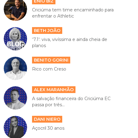
ENIO BIZ
Criciúma tem time encaminhado para
enfrentar o Athletic
BETH JOÃO
‘7.1’: viva, vivíssima e ainda cheia de
planos
BENITO GORINI
Rico com Creso
ALEX MARANHÃO
A salvação financeira do Criciúma EC
passa por três...
DANI NIERO
Açocril 30 anos