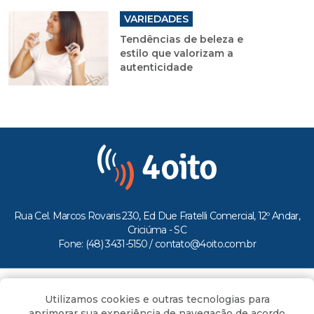
VARIEDADES
Tendências de beleza e
estilo que valorizam a
autenticidade
Rua Cel. Marcos Rovaris 230, Ed Due Fratelli Comercial, 12º Andar,
Criciúma - SC
Fone: (48) 3431-5150 /
contato@4oito.com.br
Copyright © 2026.
Utilizamos cookies e outras tecnologias para
Todos os direitos reservados ao Portal 4oito
aprimorar sua experiência de navegação de acordo