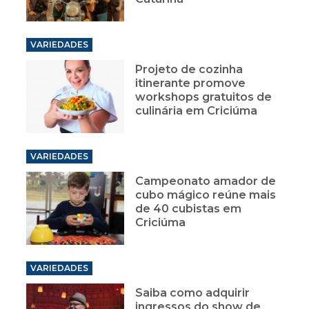
VARIEDADES
Projeto de cozinha
itinerante promove
workshops gratuitos de
culinária em Criciúma
VARIEDADES
Campeonato amador de
cubo mágico reúne mais
de 40 cubistas em
Criciúma
VARIEDADES
Saiba como adquirir
ingressos do show de
Jorge Aragão em
Criciúma