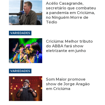
no Ninguém Morre de
Tédio
VARIEDADES
Criciúma: Melhor tributo
do ABBA fará show
eletrizante em junho
VARIEDADES
Som Maior promove
show de Jorge Aragão
em Criciúma
VARIEDADES
Do Avesso recebe o ator