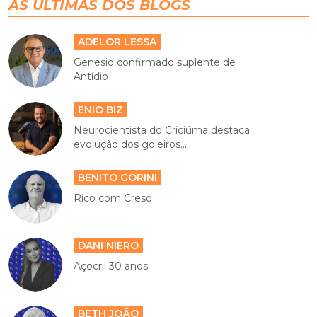
Genésio confirmado suplente de
Antídio
ENIO BIZ
Neurocientista do Criciúma destaca
evolução dos goleiros...
BENITO GORINI
Rico com Creso
DANI NIERO
Açocril 30 anos
BETH JOÃO
Festas & festas