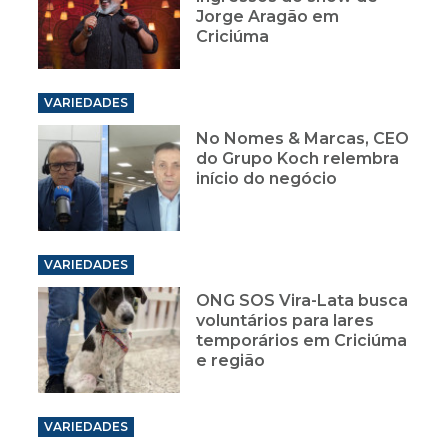
VARIEDADES
No Nomes & Marcas, CEO
do Grupo Koch relembra
início do negócio
VARIEDADES
ONG SOS Vira-Lata busca
voluntários para lares
temporários em Criciúma
e região
VARIEDADES
Acélio Casagrande,
secretário que combateu
a pandemia em Criciúma,