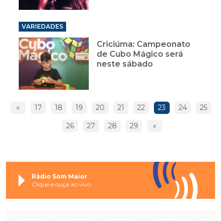
Criciúma: Campeonato
de Cubo Mágico será
neste sábado
«
17
18
19
20
21
22
23
24
25
26
27
28
29
»
Rádio Som Maior
Clique e ouça ao vivo