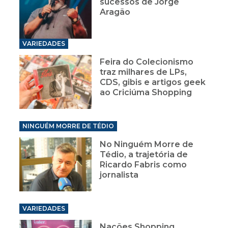
VARIEDADES
Feira do Colecionismo
traz milhares de LPs,
CDS, gibis e artigos geek
ao Criciúma Shopping
NINGUÉM MORRE DE TÉDIO
No Ninguém Morre de
Tédio, a trajetória de
Ricardo Fabris como
jornalista
VARIEDADES
Nações Shopping
prepara um dia 12 de
junho cheio de romance