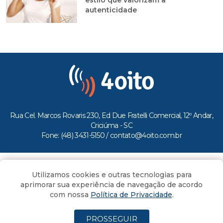
autenticidade
Rua Cel. Marcos Rovaris 230, Ed Due Fratelli Comercial, 12º Andar,
Criciúma - SC
Fone: (48) 3431-5150 /
contato@4oito.com.br
Copyright © 2026.
Utilizamos cookies e outras tecnologias para
Todos os direitos reservados ao Portal 4oito
aprimorar sua experiência de navegação de acordo
com nossa
Política de Privacidade
.
PROSSEGUIR