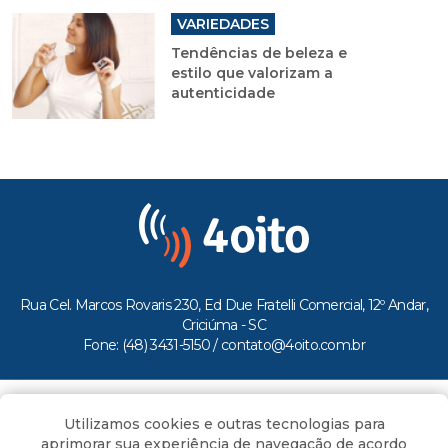
VARIEDADES
Tendências de beleza e
estilo que valorizam a
autenticidade
Rua Cel. Marcos Rovaris 230, Ed Due Fratelli Comercial, 12º Andar,
Criciúma - SC
Fone: (48) 3431-5150 /
contato@4oito.com.br
Copyright © 2026.
Utilizamos cookies e outras tecnologias para
Todos os direitos reservados ao Portal 4oito
aprimorar sua experiência de navegação de acordo