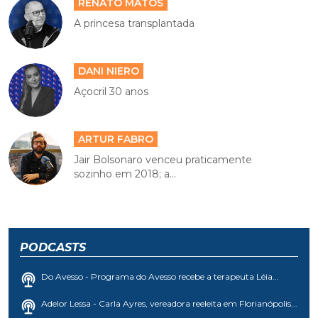
RENATO MATOS
A princesa transplantada
DANI NIERO
Açocril 30 anos
ARTUR FABRO
Jair Bolsonaro venceu praticamente
sozinho em 2018; a...
PODCASTS
Do Avesso - Programa do Avesso recebe a terapeuta Léia...
Adelor Lessa - Carla Ayres, vereadora reeleita em Florianópolis...