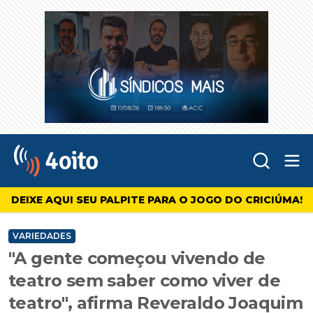
Abr
4oito
DEIXE AQUI SEU PALPITE PARA O JOGO DO CRICIÚMA!
VARIEDADES
"A gente começou vivendo de
teatro sem saber como viver de
teatro", afirma Reveraldo Joaquim