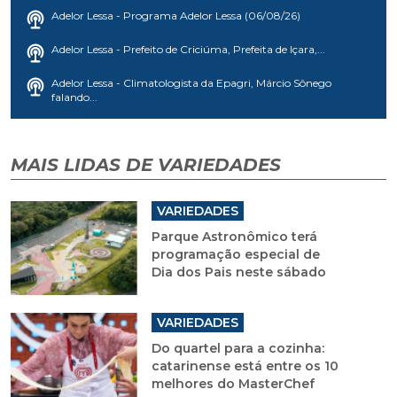
Adelor Lessa - Programa Adelor Lessa (06/08/26)
Adelor Lessa - Prefeito de Criciúma, Prefeita de Içara,...
Adelor Lessa - Climatologista da Epagri, Márcio Sônego
falando...
MAIS LIDAS DE VARIEDADES
VARIEDADES
Parque Astronômico terá
programação especial de
Dia dos Pais neste sábado
VARIEDADES
Do quartel para a cozinha:
catarinense está entre os 10
melhores do MasterChef