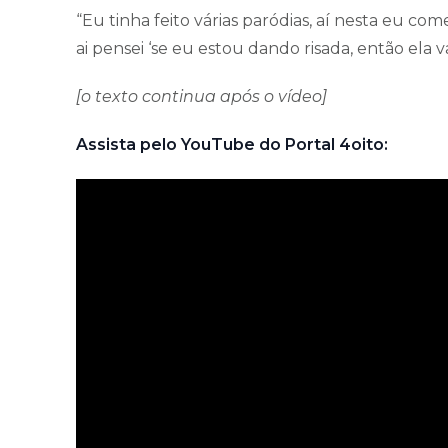
“Eu tinha feito várias paródias, aí nesta eu co
ai pensei ‘se eu estou dando risada, então ela va
[o texto continua após o vídeo]
Assista pelo YouTube do Portal 4oito: