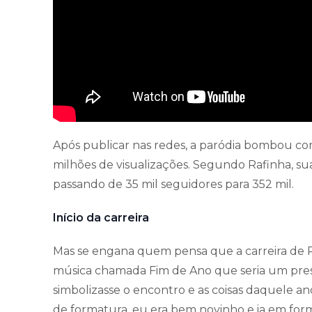
Após publicar nas redes, a paródia bombou c
milhões de visualizações. Segundo Rafinha, s
passando de 35 mil seguidores para 352 mil.
Início da carreira
Mas se engana quem pensa que a carreira de R
música chamada Fim de Ano que seria um pres
simbolizasse o encontro e as coisas daquele an
de formatura, eu era bem novinho e ia em form