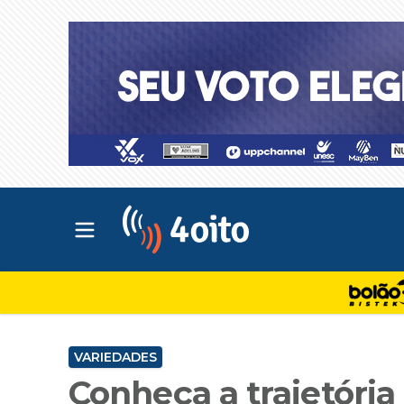
Abrir menu principal
4oito
VARIEDADES
Conheça a trajetória