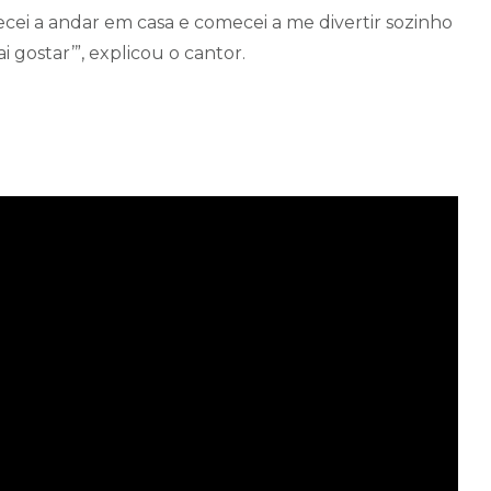
mecei a andar em casa e comecei a me divertir sozinho
i gostar’”, explicou o cantor.