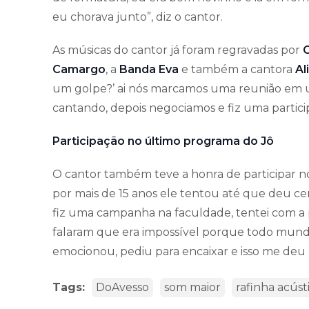
eu chorava junto”, diz o cantor.
As músicas do cantor já foram regravadas por
C
Camargo
, a
Banda Eva
e também a cantora
Al
um golpe?’ ai nós marcamos uma reunião em um
cantando, depois negociamos e fiz uma partici
Participação no último programa do Jô
O cantor também teve a honra de participar n
por mais de 15 anos ele tentou até que deu ce
fiz uma campanha na faculdade, tentei com a 
falaram que era impossível porque todo mundo
emocionou, pediu para encaixar e isso me deu 
Tags:
DoAvesso
som maior
rafinha acúst