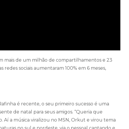
om mais de um milhão de compartilhamentos e 23
uas redes sociais aumentaram 100% em 6 meses,
afinha é recente, o seu primeiro sucesso é uma
ente de natal para seus amigos. “Queria que
o. Aí a música viralizou no MSN, Orkut e virou tema
aturas no sul e nordeste, via o pessoal cantando e