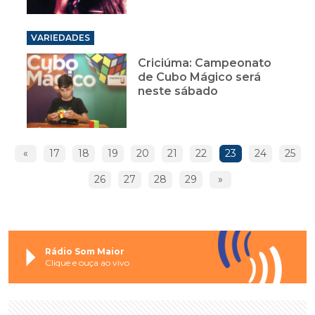
VARIEDADES
Criciúma: Campeonato
de Cubo Mágico será
neste sábado
«
17
18
19
20
21
22
23
24
25
26
27
28
29
»
Rádio Som Maior
Clique e ouça ao vivo