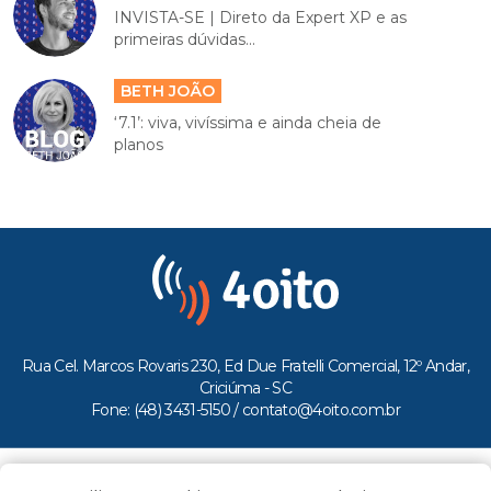
INVISTA-SE | Direto da Expert XP e as
primeiras dúvidas...
BETH JOÃO
‘7.1’: viva, vivíssima e ainda cheia de
planos
Rua Cel. Marcos Rovaris 230, Ed Due Fratelli Comercial, 12º Andar,
Criciúma - SC
Fone: (48) 3431-5150 /
contato@4oito.com.br
Copyright © 2026.