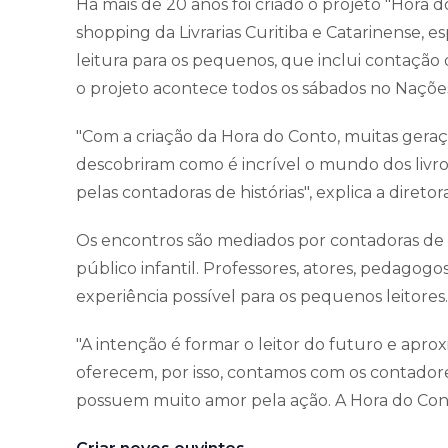
Há mais de 20 anos foi criado o projeto "Hora 
shopping da Livrarias Curitiba e Catarinense, e
leitura para os pequenos, que inclui contação d
o projeto acontece todos os sábados no Naçõ
"Com a criação da Hora do Conto, muitas geraçõ
descobriram como é incrível o mundo dos livr
pelas contadoras de histórias", explica a diretor
Os encontros são mediados por contadoras de hi
público infantil. Professores, atores, pedagog
experiência possível para os pequenos leitores.
"A intenção é formar o leitor do futuro e apro
oferecem, por isso, contamos com os contadore
possuem muito amor pela ação. A Hora do Cont