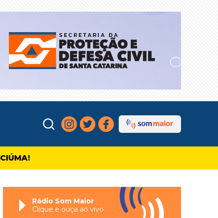
ICIÚMA!
Rádio Som Maior
Clique e ouça ao vivo