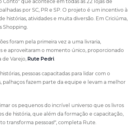
do Conto" que acontece em todas as 22 lojas de
spalhadas por SC, PR e SP. O projeto é um incentivo à
e histórias, atividades e muita diversão. Em Criciúma,
es Shopping.
es foram pela primeira vez a uma livraria,
os e aproveitaram o momento único, proporcionado
a de Varejo,
Rute Pedri
.
stórias, pessoas capacitadas para lidar com o
os, palhaços fazem parte da equipe e levam a melhor
ximar os pequenos do incrível universo que os livros
s de história, que além da formação e capacitação,
o transforma pessoas!", completa Rute.