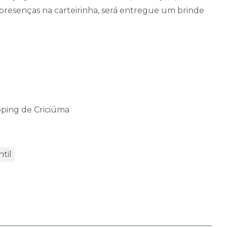
 presenças na carteirinha, será entregue um brinde
pping de Criciúma
ntil