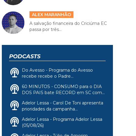
ALEX MARANHÃO
A salvação financeira do Criciúma EC
passa por três...
PODCASTS
Do Avesso - Programa do Avesso
recebe recebe o Padre...
60 MINUTOS - CONSUMO para o DIA
DOS PAIS bate RECORD em SC com...
Adelor Lessa - Carol De Toni apresenta
prioridades da campanha...
Adelor Lessa - Programa Adelor Lessa
(05/08/26)
Adelor Lessa - Túlio de Amorim