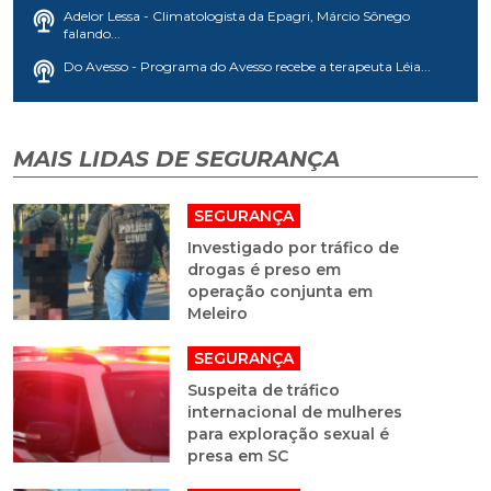
Adelor Lessa - Climatologista da Epagri, Márcio Sônego
falando...
Do Avesso - Programa do Avesso recebe a terapeuta Léia...
MAIS LIDAS DE SEGURANÇA
SEGURANÇA
Investigado por tráfico de
drogas é preso em
operação conjunta em
Meleiro
SEGURANÇA
Suspeita de tráfico
internacional de mulheres
para exploração sexual é
presa em SC