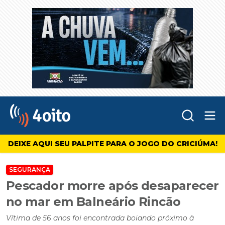
Abr
4oito
DEIXE AQUI SEU PALPITE PARA O JOGO DO CRICIÚMA!
SEGURANÇA
Pescador morre após desaparecer
no mar em Balneário Rincão
Vítima de 56 anos foi encontrada boiando próximo à