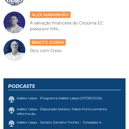
ALEX MARANHÃO
A salvação financeira do Criciúma EC
passa por três...
BENITO GORINI
Rico com Creso
PODCASTS
Adelor Lessa - Programa Adelor Lessa (07/08/2026)
Adelor Lessa - Deputado italiano, Fabio Porta comenta
reforma da...
Adelor Lessa - Sandro Zanatta Trichez - fundador e...