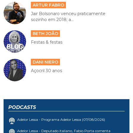
ARTUR FABRO
Jair Bolsonaro venceu praticamente
sozinho em 2018; a...
BETH JOÃO
Festas & festas
DANI NIERO
Açocril 30 anos
PODCASTS
Adelor Lessa - Programa Adelor Lessa (07/08/2026)
Adelor Lessa - Deputado italiano, Fabio Porta comenta