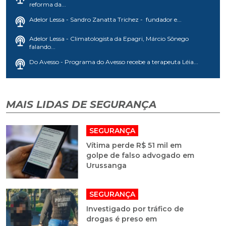
reforma da...
Adelor Lessa - Sandro Zanatta Trichez - fundador e...
Adelor Lessa - Climatologista da Epagri, Márcio Sônego
falando...
Do Avesso - Programa do Avesso recebe a terapeuta Léia...
MAIS LIDAS DE SEGURANÇA
SEGURANÇA
Vítima perde R$ 51 mil em
golpe de falso advogado em
Urussanga
SEGURANÇA
Investigado por tráfico de
drogas é preso em