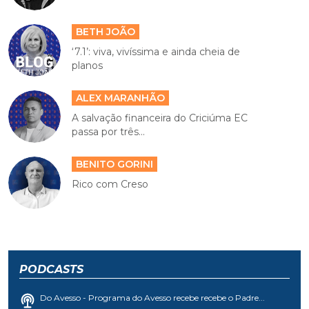
BETH JOÃO
‘7.1’: viva, vivíssima e ainda cheia de
planos
ALEX MARANHÃO
A salvação financeira do Criciúma EC
passa por três...
BENITO GORINI
Rico com Creso
PODCASTS
Do Avesso - Programa do Avesso recebe recebe o Padre...