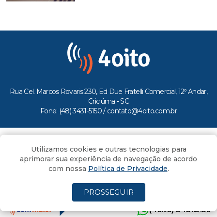
Rua Cel. Marcos Rovaris 230, Ed Due Fratelli Comercial, 12º Andar,
Criciúma - SC
Fone: (48) 3431-5150 /
contato@4oito.com.br
Copyright © 2026.
Utilizamos cookies e outras tecnologias para
Todos os direitos reservados ao Portal 4oito
aprimorar sua experiência de navegação de acordo
com nossa
Política de Privacidade
.
PROSSEGUIR
(4oito) 3431.5150