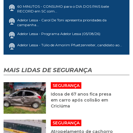
60 MINUTOS - CONSUMO para o DIA DOS PAIS bate
RECORD em SC com...
Adelor Lessa - Carol De Toni apresenta prioridades da
campanha...
Adelor Lessa - Programa Adelor Lessa (05/08/26)
Adelor Lessa - Túlio de Amorim Pfuetzenreiter, candidato ao...
MAIS LIDAS DE SEGURANÇA
SEGURANÇA
Idosa de 67 anos fica presa
em carro após colisão em
Criciúma
SEGURANÇA
Atropelamento de cachorro