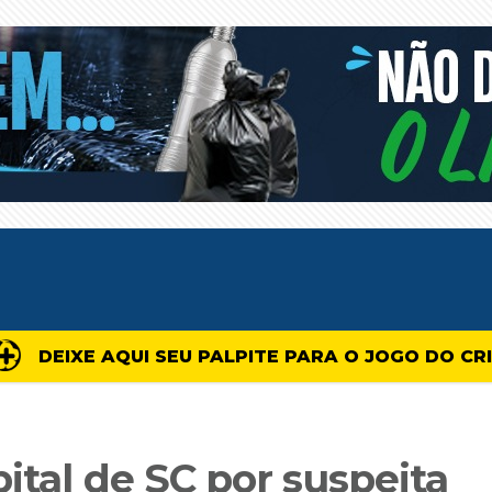
DEIXE AQUI SEU PALPITE PARA O JOGO DO CR
ital de SC por suspeita