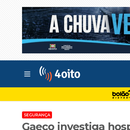
Abrir menu principal
4oito
SEGURANÇA
Gaeco investiga hosp