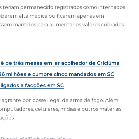
s teriam permanecido registrados como internados
ceberem alta médica ou ficarem apenas em
fossem mantidos para aumentar os valores cobrados
 de três meses em lar acolhedor de Criciúma
$ 86 milhões e cumpre cinco mandados em SC
es ligados a facções em SC
lagrante por posse ilegal de arma de fogo. Além
mputadores, celulares, mídias e outros materiais
ações.
: Reprodução/Redes Sociais/4oito