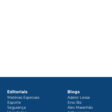
Editoriais
Blogs
Matérias Especiais
Adelor Lessa
Esporte
Enio Biz
Segurança
Alex Maranhão