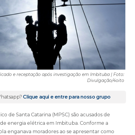
icado e receptação após investigação em Imbituba | Foto:
Divulgação/4oito
 Whatsapp?
Clique aqui e entre para nosso grupo
ico de Santa Catarina (MPSC) são acusados de
de energia elétrica em Imbituba. Conforme a
upla enganava moradores ao se apresentar como