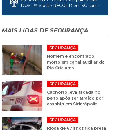
DOS PAIS bate RECORD em SC com...
MAIS LIDAS DE SEGURANÇA
SEGURANÇA
Homem é encontrado
morto em canal auxiliar do
Rio Criciúma
SEGURANÇA
Cachorro leva facada no
peito após ser atraído por
assobio em Siderópolis
SEGURANÇA
Idosa de 67 anos fica presa