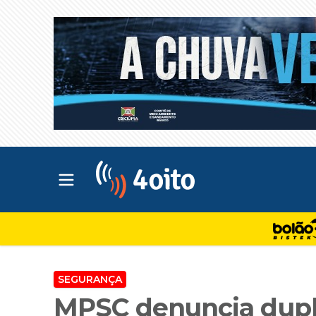
Abrir menu principal
4oito
SEGURANÇA
MPSC denuncia dupl