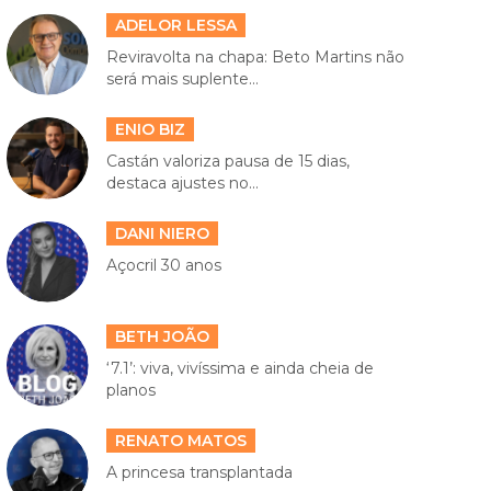
ADELOR LESSA
Reviravolta na chapa: Beto Martins não
será mais suplente...
ENIO BIZ
Castán valoriza pausa de 15 dias,
destaca ajustes no...
DANI NIERO
Açocril 30 anos
BETH JOÃO
‘7.1’: viva, vivíssima e ainda cheia de
planos
RENATO MATOS
A princesa transplantada