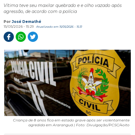
Vítima teve seu maxilar quebrado e e olho vazado após
agressão, de acordo com a polícia
Por
José Demathé
15/05/2026 - 15:29
Atualizado em 15/05/2026 - 15:31
Criança de 8 anos fica em estado grave após ser violentamente
agredida em Araranguá | Foto: Divulgação/PCSC/4oito