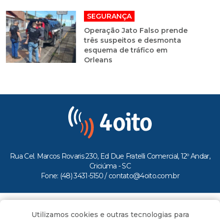
SEGURANÇA
Operação Jato Falso prende
três suspeitos e desmonta
esquema de tráfico em
Orleans
Rua Cel. Marcos Rovaris 230, Ed Due Fratelli Comercial, 12º Andar,
Criciúma - SC
Fone: (48) 3431-5150 /
contato@4oito.com.br
Copyright © 2026.
Utilizamos cookies e outras tecnologias para
Todos os direitos reservados ao Portal 4oito