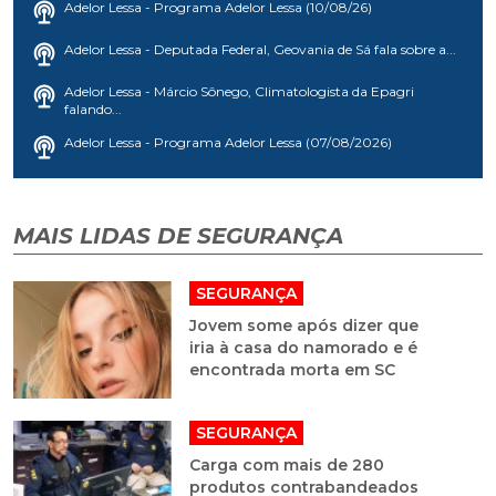
Adelor Lessa - Programa Adelor Lessa (10/08/26)
Adelor Lessa - Deputada Federal, Geovania de Sá fala sobre a...
Adelor Lessa - Márcio Sônego, Climatologista da Epagri
falando...
Adelor Lessa - Programa Adelor Lessa (07/08/2026)
MAIS LIDAS DE SEGURANÇA
SEGURANÇA
Jovem some após dizer que
iria à casa do namorado e é
encontrada morta em SC
SEGURANÇA
Carga com mais de 280
produtos contrabandeados