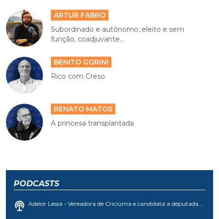
ARTUR FABRO
Subordinado e autônomo, eleito e sem
função, coadjuvante...
BENITO GORINI
Rico com Creso
RENATO MATOS
A princesa transplantada
PODCASTS
Adelor Lessa - Vereadora de Criciúma e candidata a deputada...