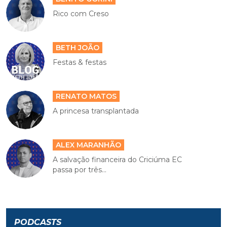
Rico com Creso
BETH JOÃO
Festas & festas
RENATO MATOS
A princesa transplantada
ALEX MARANHÃO
A salvação financeira do Criciúma EC
passa por três...
PODCASTS