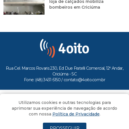
loja de calçados mobiliza
bombeiros em Criciúma
Rua Cel. Marcos Rovaris 230, Ed Due Fratelli Comercial, 12º Andar,
Criciúma - SC
Fone: (48) 3431-5150 /
contato@4oito.com.br
Copyright © 2026.
Utilizamos cookies e outras tecnologias para
Todos os direitos reservados ao Portal 4oito
aprimorar sua experiência de navegação de acordo
com nossa
Política de Privacidade
.
PROSSEGUIR