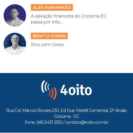
ALEX MARANHÃO
A salvação financeira do Criciúma EC
passa por três...
BENITO GORINI
Rico com Creso
Rua Cel. Marcos Rovaris 230, Ed Due Fratelli Comercial, 12º Andar,
Criciúma - SC
Fone: (48) 3431-5150 /
contato@4oito.com.br