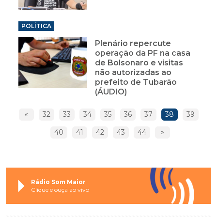
POLÍTICA
Plenário repercute
operação da PF na casa
de Bolsonaro e visitas
não autorizadas ao
prefeito de Tubarão
(ÁUDIO)
«
32
33
34
35
36
37
38
39
40
41
42
43
44
»
Rádio Som Maior
Clique e ouça ao vivo