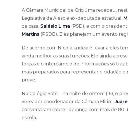
A Câmara Municipal de Criciúma recebeu, nesta
Legislativa da Alesc e ex-deputada estadual,
M
da casa,
Salésio Lima
(PSD), e com o presidente
Martins
(PSDB). Eles planejam um evento regio
De acordo com Nícola, a ideia é levar a eles t
ainda melhor as suas funções. Ele ainda acresc
forças e o intercâmbio de informações só traz 
mais preparados para representar o cidadâo e
prevê.
No Colégio Satc – na noite de ontem (16), o pre
vereador coordenador da Câmara Mirim,
Juare
conversaram sobre liderança com mais de 80 líd
escola.