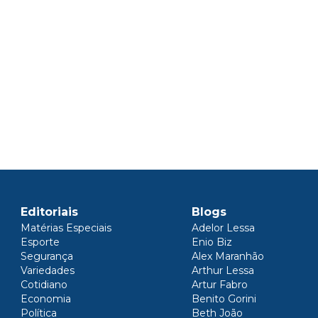
Editoriais
Blogs
Matérias Especiais
Adelor Lessa
Esporte
Enio Biz
Segurança
Alex Maranhão
Variedades
Arthur Lessa
Cotidiano
Artur Fabro
Economia
Benito Gorini
Política
Beth João