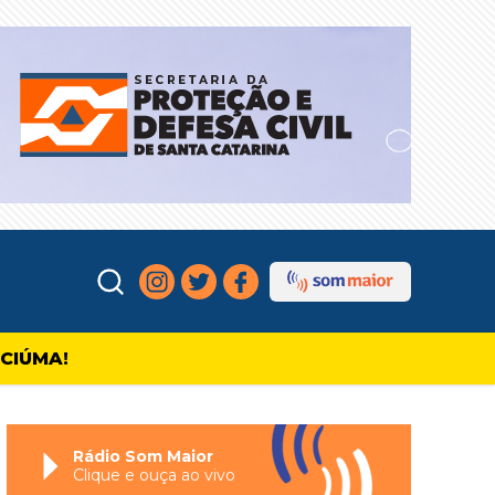
ICIÚMA!
Rádio Som Maior
Clique e ouça ao vivo