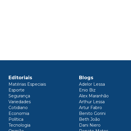
Editoriais
Blogs
Matérias Especiais
Adelor Lessa
Esporte
Enio Biz
Segurança
Alex Maranhão
Variedades
Arthur Lessa
Cotidiano
Artur Fabro
Economia
Benito Gorini
Política
Beth João
Tecnologia
Dani Niero
Opinião
Renato Matos