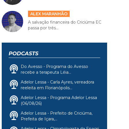
ALEX MARANHÃO
A salvação financeira do Criciúma EC
passa por três...
PODCASTS
Do Avesso - Programa do Avesso
recebe a terapeuta Léia...
Adelor Lessa - Carla Ayres, vereadora
reeleita em Florianópolis...
Adelor Lessa - Programa Adelor Lessa
(06/08/26)
Adelor Lessa - Prefeito de Criciúma,
Prefeita de Içara,...
Adelor Lessa - Climatologista da Epagri,