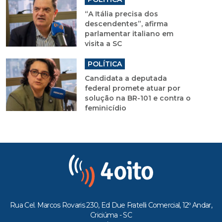
“A Itália precisa dos
descendentes”, afirma
parlamentar italiano em
visita a SC
POLÍTICA
Candidata a deputada
federal promete atuar por
solução na BR-101 e contra o
feminicídio
Rua Cel. Marcos Rovaris 230, Ed Due Fratelli Comercial, 12º Andar,
Criciúma - SC