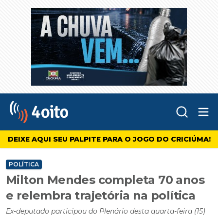
Abr
4oito
DEIXE AQUI SEU PALPITE PARA O JOGO DO CRICIÚMA!
POLÍTICA
Milton Mendes completa 70 anos
e relembra trajetória na política
Ex-deputado participou do Plenário desta quarta-feira (15)