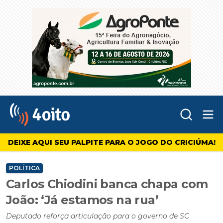
Abr
4oito
DEIXE AQUI SEU PALPITE PARA O JOGO DO CRICIÚMA!
POLÍTICA
Carlos Chiodini banca chapa com
João: ‘Já estamos na rua’
Deputado reforça articulação para o governo de SC