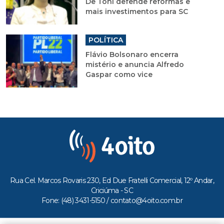
De Toni defende reformas e
mais investimentos para SC
POLÍTICA
Flávio Bolsonaro encerra
mistério e anuncia Alfredo
Gaspar como vice
Rua Cel. Marcos Rovaris 230, Ed Due Fratelli Comercial, 12º Andar,
Criciúma - SC
Fone: (48) 3431-5150 /
contato@4oito.com.br