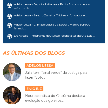
Adelor Lessa - Deputado italiano, Fabio Porta comenta
reforma da...
Adelor Lessa - Sandro Zanatta Trichez - fundador e...
Adelor Lessa - Climatologista da Epagri, Márcio Sônego
falando...
Do Avesso - Programa do Avesso recebe a terapeuta Léia...
AS ÚLTIMAS DOS BLOGS
ADELOR LESSA
Júlia tem "sinal verde" da Justiça para
fazer "voto...
ENIO BIZ
Neurocientista do Criciúma destaca
evolução dos goleiros...