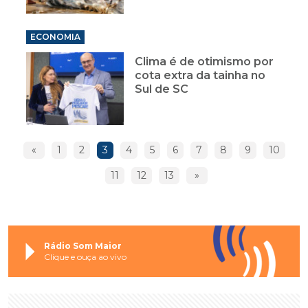
ECONOMIA
Clima é de otimismo por
cota extra da tainha no
Sul de SC
«
1
2
3
4
5
6
7
8
9
10
11
12
13
»
Rádio Som Maior
Clique e ouça ao vivo