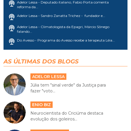
Adelor Lessa - Deputado italiano, Fabio Porta comenta
reforma da...
Adelor Lessa - Sandro Zanatta Trichez - fundador e...
Adelor Lessa - Climatologista da Epagri, Márcio Sônego
falando...
Do Avesso - Programa do Avesso recebe a terapeuta Léia...
AS ÚLTIMAS DOS BLOGS
ADELOR LESSA
Júlia tem "sinal verde" da Justiça para
fazer "voto...
ENIO BIZ
Neurocientista do Criciúma destaca
evolução dos goleiros...