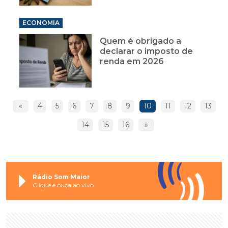
ECONOMIA
Quem é obrigado a
declarar o imposto de
renda em 2026
«
4
5
6
7
8
9
10
11
12
13
14
15
16
»
Rádio Som Maior
Clique e ouça ao vivo