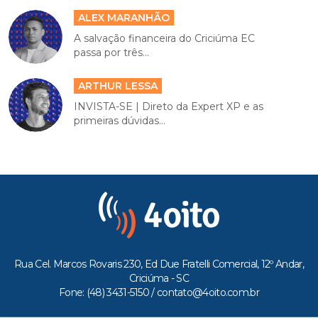
ALEX MARANHÃO
A salvação financeira do Criciúma EC
passa por três...
ARTHUR LESSA
INVISTA-SE | Direto da Expert XP e as
primeiras dúvidas...
Rua Cel. Marcos Rovaris 230, Ed Due Fratelli Comercial, 12º Andar,
Criciúma - SC
Fone: (48) 3431-5150 /
contato@4oito.com.br