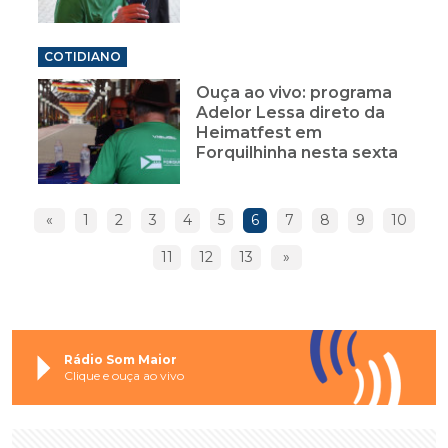
COTIDIANO
Ouça ao vivo: programa
Adelor Lessa direto da
Heimatfest em
Forquilhinha nesta sexta
«
1
2
3
4
5
6
7
8
9
10
11
12
13
»
Rádio Som Maior
Clique e ouça ao vivo