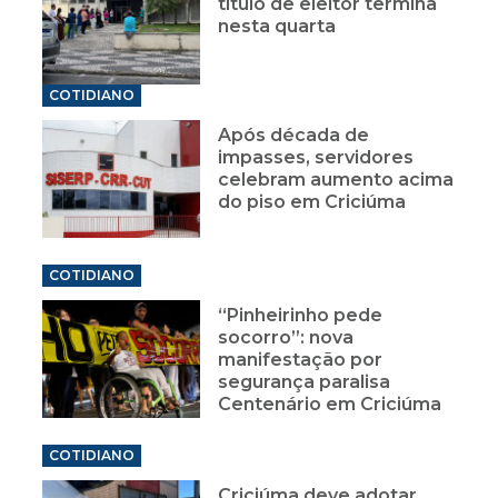
título de eleitor termina
nesta quarta
COTIDIANO
Após década de
impasses, servidores
celebram aumento acima
do piso em Criciúma
COTIDIANO
“Pinheirinho pede
socorro”: nova
manifestação por
segurança paralisa
Centenário em Criciúma
COTIDIANO
Criciúma deve adotar