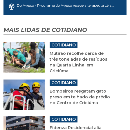
Do Avesso - Programa do Avesso recebe a terapeuta Léia...
MAIS LIDAS DE COTIDIANO
COTIDIANO
Mutirão recolhe cerca de
três toneladas de resíduos
na Quarta Linha, em
Criciúma
COTIDIANO
Bombeiros resgatam gato
preso em telhado de prédio
no Centro de Criciúma
COTIDIANO
Fidenza Residencial alia