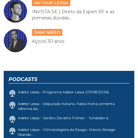
ARTHUR LESSA
INVISTA-SE | Direto da Expert XP e as
primeiras dúvidas...
DANI NIERO
Açocril 30 anos
PODCASTS
Adelor Lessa - Programa Adelor Lessa (07/08/2026)
Adelor Lessa - Deputado italiano, Fabio Porta comenta
reforma da...
Adelor Lessa - Sandro Zanatta Trichez - fundador e...
Adelor Lessa - Climatologista da Epagri, Márcio Sônego
falando...