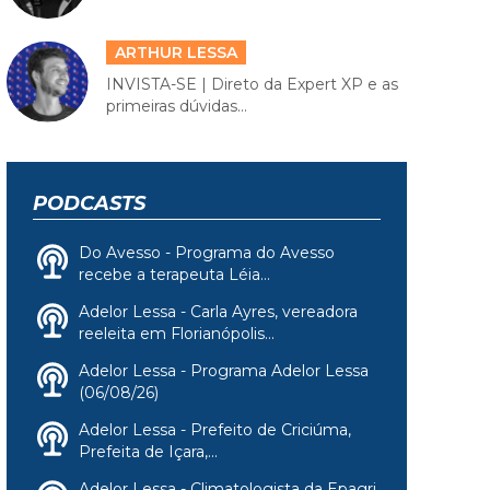
ARTHUR LESSA
INVISTA-SE | Direto da Expert XP e as
primeiras dúvidas...
PODCASTS
Do Avesso - Programa do Avesso
recebe a terapeuta Léia...
Adelor Lessa - Carla Ayres, vereadora
reeleita em Florianópolis...
Adelor Lessa - Programa Adelor Lessa
(06/08/26)
Adelor Lessa - Prefeito de Criciúma,
Prefeita de Içara,...
Adelor Lessa - Climatologista da Epagri,