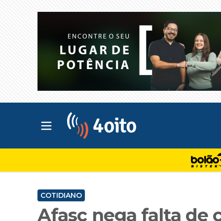
Abrir menu principal
4oito
COTIDIANO
Afasc nega falta de