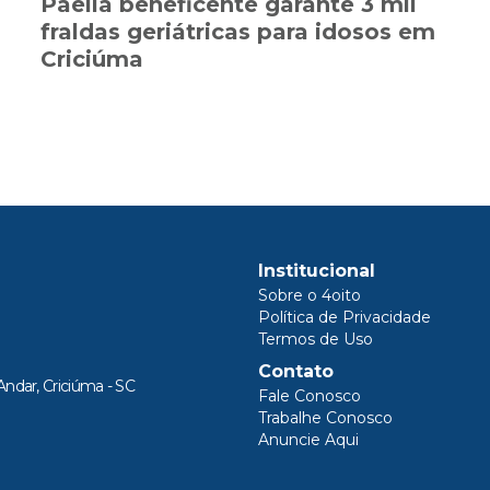
Paella beneficente garante 3 mil
fraldas geriátricas para idosos em
Criciúma
Institucional
Sobre o 4oito
Política de Privacidade
Termos de Uso
Contato
Andar, Criciúma - SC
Fale Conosco
Trabalhe Conosco
Anuncie Aqui