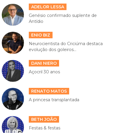
ADELOR LESSA
Genésio confirmado suplente de
Antídio
ENIO BIZ
Neurocientista do Criciúma destaca
evolução dos goleiros...
DANI NIERO
Açocril 30 anos
RENATO MATOS
A princesa transplantada
BETH JOÃO
Festas & festas