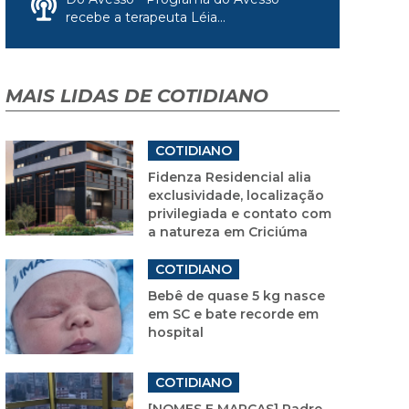
recebe a terapeuta Léia...
MAIS LIDAS DE COTIDIANO
COTIDIANO
Fidenza Residencial alia
exclusividade, localização
privilegiada e contato com
a natureza em Criciúma
COTIDIANO
Bebê de quase 5 kg nasce
em SC e bate recorde em
hospital
COTIDIANO
[NOMES E MARCAS] Padre