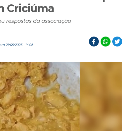
m Criciúma
vou respostas da associação
m 21/05/2026 - 14:08