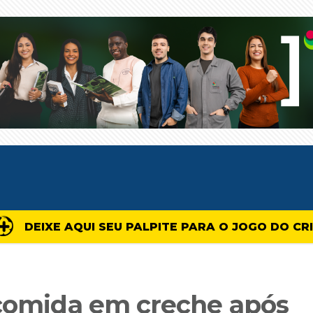
DEIXE AQUI SEU PALPITE PARA O JOGO DO CR
 comida em creche após