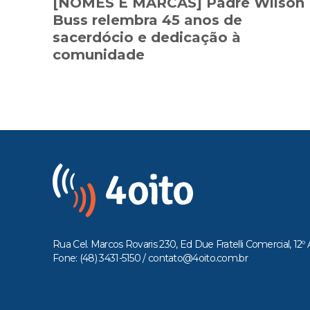
[NOMES E MARCAS] Padre Wilson
Buss relembra 45 anos de
sacerdócio e dedicação à
comunidade
Rua Cel. Marcos Rovaris 230, Ed Due Fratelli Comercial, 12º 
Fone: (48) 3431-5150 /
contato@4oito.com.br