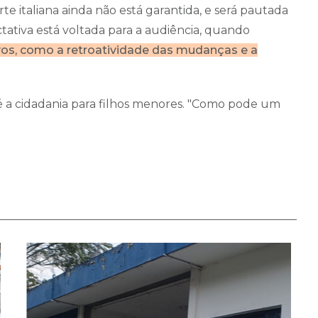
te italiana ainda não está garantida, e será pautada
ativa está voltada para a audiência, quando
vos, como a retroatividade das mudanças e a
 a cidadania para filhos menores. "Como pode um