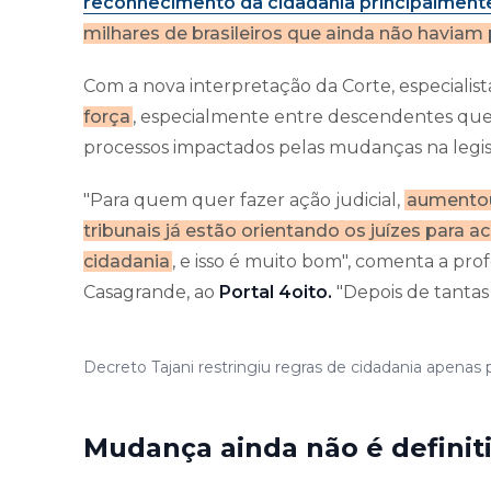
reconhecimento da cidadania principalmente 
milhares de brasileiros que ainda não havia
Com a nova interpretação da Corte, especialis
força
, especialmente entre descendentes que
processos impactados pelas mudanças na legis
"Para quem quer fazer ação judicial,
aumentou
tribunais já estão orientando os juízes para 
cidadania
, e isso é muito bom", comenta a profe
Casagrande, ao
Portal 4oito.
"Depois de tantas c
Decreto Tajani restringiu regras de cidadania apenas 
Mudança ainda não é definit