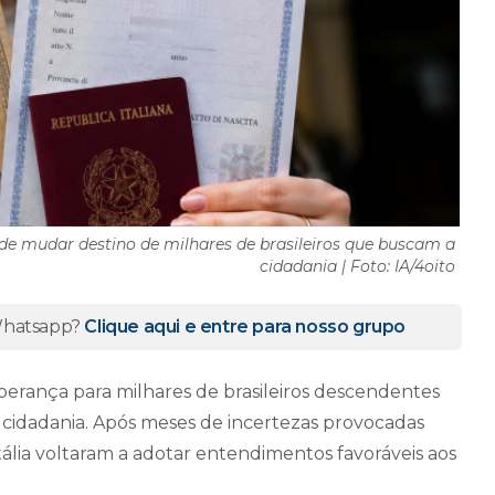
de mudar destino de milhares de brasileiros que buscam a
cidadania | Foto: IA/4oito
 Whatsapp?
Clique aqui e entre para nosso grupo
sperança para milhares de brasileiros descendentes
cidadania. Após meses de incertezas provocadas
 Itália voltaram a adotar entendimentos favoráveis aos