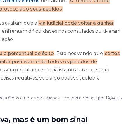
a filhos e netos
de italianos.
A medida afetou
m protocolado seus pedidos
.
tas avaliam que a
via judicial pode voltar a ganhar
 enfrentam dificuldades nos consulados ou tiveram
lação.
 o percentual de êxito
. Estamos vendo que
certos
aceitar positivamente todos os pedidos de
ssora de italiano especialista no assunto, Soraia
oisas negativas, veio algo positivo", celebra.
para filhos e netos de italianos - Imagem gerada por IA/4oito
iva, mas é um bom sinal