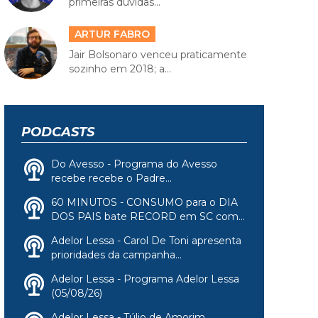
primeiras dúvidas...
ARTUR FABRO
Jair Bolsonaro venceu praticamente
sozinho em 2018; a...
PODCASTS
Do Avesso - Programa do Avesso
recebe recebe o Padre...
60 MINUTOS - CONSUMO para o DIA
DOS PAIS bate RECORD em SC com...
Adelor Lessa - Carol De Toni apresenta
prioridades da campanha...
Adelor Lessa - Programa Adelor Lessa
(05/08/26)
Adelor Lessa - Túlio de Amorim