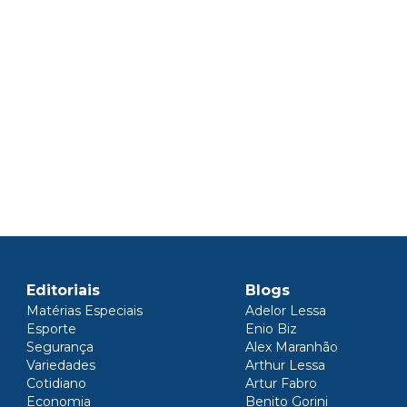
Editoriais
Blogs
Matérias Especiais
Adelor Lessa
Esporte
Enio Biz
Segurança
Alex Maranhão
Variedades
Arthur Lessa
Cotidiano
Artur Fabro
Economia
Benito Gorini