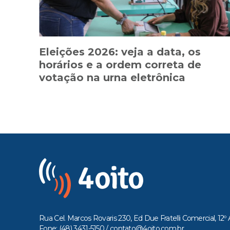
Eleições 2026: veja a data, os
horários e a ordem correta de
votação na urna eletrônica
Rua Cel. Marcos Rovaris 230, Ed Due Fratelli Comercial, 12º 
Fone: (48) 3431-5150 /
contato@4oito.com.br