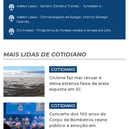
Adelor Lessa - Sandro Zanatta Trichez - fundador e...
Adelor Lessa - Climatologista da Epagri, Márcio Sônego
falando...
Do Avesso - Programa do Avesso recebe a terapeuta Léia...
MAIS LIDAS DE COTIDIANO
COTIDIANO
Ciclone faz mar recuar e
deixa extensa faixa de areia
exposta em SC
COTIDIANO
Concerto dos 100 anos do
Corpo de Bombeiros reúne
público e emoção em