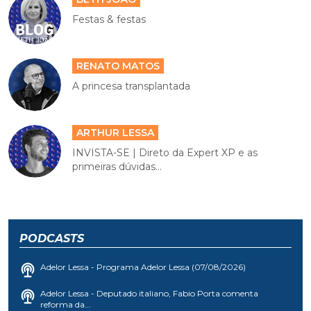
Festas & festas
RENATO MATOS
A princesa transplantada
ARTHUR LESSA
INVISTA-SE | Direto da Expert XP e as
primeiras dúvidas...
PODCASTS
Adelor Lessa - Programa Adelor Lessa (07/08/2026)
Adelor Lessa - Deputado italiano, Fabio Porta comenta
reforma da...