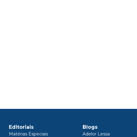
Editoriais
Blogs
Matérias Especiais
Adelor Lessa