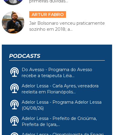
primeiras dúvidas...
ARTUR FABRO
Jair Bolsonaro venceu praticamente
sozinho em 2018; a...
PODCASTS
Do Avesso - Programa do Avesso
recebe a terapeuta Léia...
Adelor Lessa - Carla Ayres, vereadora
reeleita em Florianópolis...
Adelor Lessa - Programa Adelor Lessa
(06/08/26)
Adelor Lessa - Prefeito de Criciúma,
Prefeita de Içara,...
Adelor Lessa - Climatologista da Epagri,