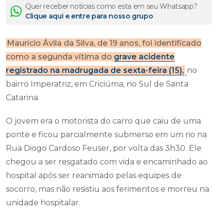
Quer receber notícias como esta em seu Whatsapp?
Clique aqui e entre para nosso grupo
Maurício Ávila da Silva, de 19 anos, foi identificado
como a segunda vítima do
grave acidente
registrado na madrugada de sexta-feira (15),
no
bairro Imperatriz, em Criciúma, no Sul de Santa
Catarina.
O jovem era o motorista do carro que caiu de uma
ponte e ficou parcialmente submerso em um rio na
Rua Diogo Cardoso Feuser, por volta das 3h30. Ele
chegou a ser resgatado com vida e encaminhado ao
hospital após ser reanimado pelas equipes de
socorro, mas não resistiu aos ferimentos e morreu na
unidade hospitalar.