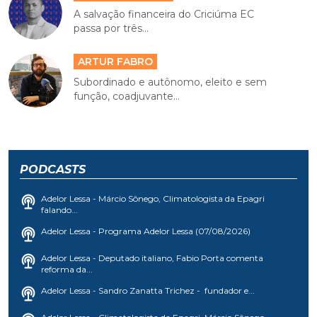
A salvação financeira do Criciúma EC
passa por três...
ARTUR FABRO
Subordinado e autônomo, eleito e sem
função, coadjuvante...
PODCASTS
Adelor Lessa - Márcio Sônego, Climatologista da Epagri
falando...
Adelor Lessa - Programa Adelor Lessa (07/08/2026)
Adelor Lessa - Deputado italiano, Fabio Porta comenta
reforma da...
Adelor Lessa - Sandro Zanatta Trichez - fundador e...