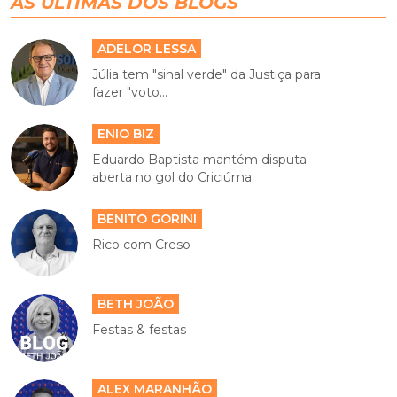
AS ÚLTIMAS DOS BLOGS
ADELOR LESSA
Júlia tem "sinal verde" da Justiça para
fazer "voto...
ENIO BIZ
Eduardo Baptista mantém disputa
aberta no gol do Criciúma
BENITO GORINI
Rico com Creso
BETH JOÃO
Festas & festas
ALEX MARANHÃO