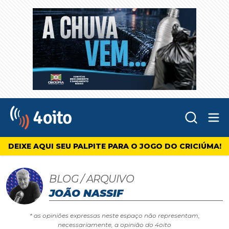
Abr
4oito
DEIXE AQUI SEU PALPITE PARA O JOGO DO CRICIÚMA!
BLOG / ARQUIVO
JOÃO NASSIF
* as opiniões expressas neste espaço não representam,
necessariamente, a opinião do 4oito