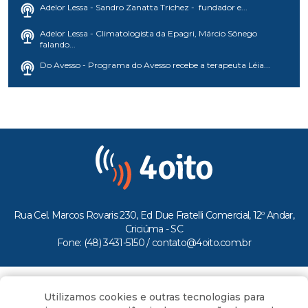
Adelor Lessa - Sandro Zanatta Trichez - fundador e...
Adelor Lessa - Climatologista da Epagri, Márcio Sônego
falando...
Do Avesso - Programa do Avesso recebe a terapeuta Léia...
Rua Cel. Marcos Rovaris 230, Ed Due Fratelli Comercial, 12º Andar,
Criciúma - SC
Fone: (48) 3431-5150 /
contato@4oito.com.br
Copyright © 2026.
Utilizamos cookies e outras tecnologias para
Todos os direitos reservados ao Portal 4oito