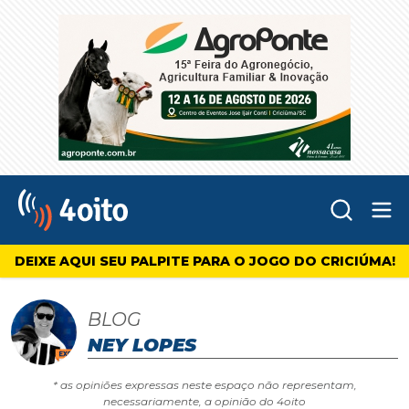
Abr
4oito
DEIXE AQUI SEU PALPITE PARA O JOGO DO CRICIÚMA!
BLOG
NEY LOPES
* as opiniões expressas neste espaço não representam,
necessariamente, a opinião do 4oito