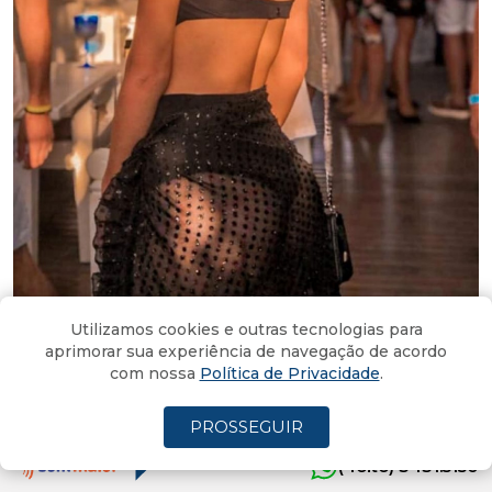
Utilizamos cookies e outras tecnologias para
aprimorar sua experiência de navegação de acordo
com nossa
Política de Privacidade
.
Larissa Gava pronta para a festa assim que liberarem Jurerê.
PROSSEGUIR
(4oito) 3431.5150
DE acordo com Johns Hopkins University. Covid no