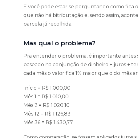
E você pode estar se perguntando como fica 
que não há bitributação e, sendo assim, aconte
parcela já recolhida.
Mas qual o problema?
Pra entender o problema, é importante antes
baseado na conjunção de dinheiro + juros + t
cada mês o valor fica 1% maior que o do mês an
Início = R$ 1.000,00
Mês 1 = R$ 1.010,00
Mês 2 = R$ 1.020,10
Mês 12 = R$ 1.126,83
Mês 36 = R$ 1.430,77
Como comparação, se fossem aplicados juros sim