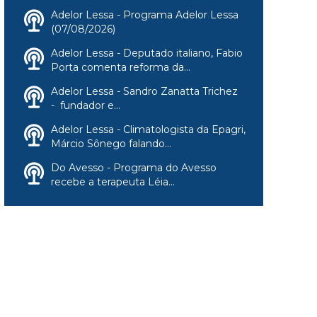
Adelor Lessa - Programa Adelor Lessa
(07/08/2026)
Adelor Lessa - Deputado italiano, Fabio
Porta comenta reforma da...
Adelor Lessa - Sandro Zanatta Trichez
- fundador e...
Adelor Lessa - Climatologista da Epagri,
Márcio Sônego falando...
Do Avesso - Programa do Avesso
recebe a terapeuta Léia...