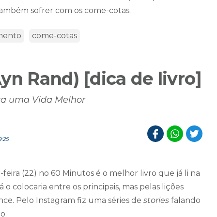
a também sofrer com os come-cotas.
imento
come-cotas
yn Rand) [dica de livro]
ra uma Vida Melhor
9:25
feira (22) no 60 Minutos é o melhor livro que já li na
 o colocaria entre os principais, mas pelas lições
ance. Pelo Instagram fiz uma séries de
stories
falando
co.