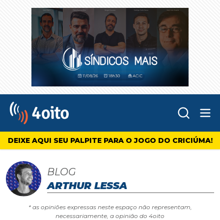
Abr
4oito
DEIXE AQUI SEU PALPITE PARA O JOGO DO CRICIÚMA!
BLOG
ARTHUR LESSA
* as opiniões expressas neste espaço não representam,
necessariamente, a opinião do 4oito