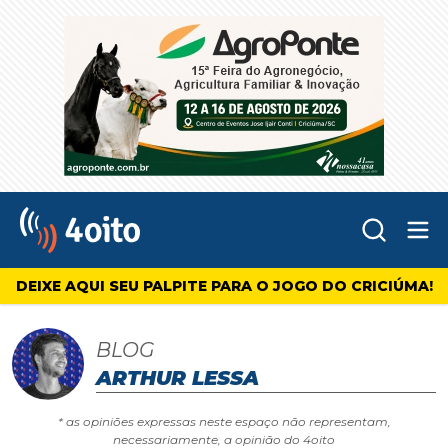
Abr
4oito
DEIXE AQUI SEU PALPITE PARA O JOGO DO CRICIÚMA!
BLOG
ARTHUR LESSA
* as opiniões expressas neste espaço não representam,
necessariamente, a opinião do 4oito