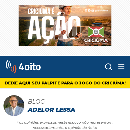
Abr
4oito
DEIXE AQUI SEU PALPITE PARA O JOGO DO CRICIÚMA!
BLOG
ADELOR LESSA
* as opiniões expressas neste espaço não representam,
necessariamente, a opinião do 4oito