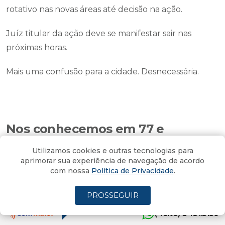
rotativo nas novas áreas até decisão na ação.
Juíz titular da ação deve se manifestar sair nas
próximas horas.
Mais uma confusão para a cidade. Desnecessária.
Nos conhecemos em 77 e
estamos ligados até hoje...
Utilizamos cookies e outras tecnologias para
aprimorar sua experiência de navegação de acordo
O mundo mudou, nós também, mas sempre ligados
com nossa
Política de Privacidade
.
Por
Adelor Lessa
27/06/2025 - 17:45
Atualizado em 27/06/2025 - 18:19
PROSSEGUIR
(4oito) 3431.5150