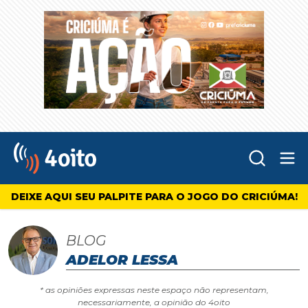
Abr
4oito
DEIXE AQUI SEU PALPITE PARA O JOGO DO CRICIÚMA!
BLOG
ADELOR LESSA
* as opiniões expressas neste espaço não representam,
necessariamente, a opinião do 4oito